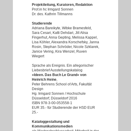
Projektleitung, Kuratoren, Redaktion
Prof.in hc Irmgard Sonnen
Dr. des. Kathrin Tillmanns
Studierende
Adriana Bareikyte, Wibke Bramesfeld,
Sara Cesari, Katti Dehdari, Jill Alisa
Fingerhut, Anna Gepting, Melissa Kappel,
Lisa Köhler, Alexandra Korschefsky, Janna
Rosin, Stephan Schröder, Nicole Szklarek,
Janice Vering, Kira Wenzel, Ruven
Wiegert
Sprache als Ereignis. Ein allegorischer
Liebesbrief Ausstellungskatalog
»Ideen. Das Buch Le Grand« von
Heinrich Heine
,
Peter Behrens School of Arts, Fakultät
Design
​Hg. Irmgard Sonnen / Hochschule
Düsseldorf, Düsseldorf 2016
ISBN 978-3-00-053558-1
EUR 35.- für Studierende der HSD EUR
25.-
Kataloggestaltung und
Kommunikationsmedien