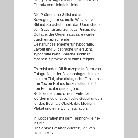
Neugestaltung zu »Ideen. Das Buch Le
Grand« von Heinrich Heine.
Die Phänomene Stillstand und
Bewegung, der schnelle Wechsel von
Stilund Sprachebenen, das Überschreiten
von Gattungsgrenzen, das Prinzip der
Collage, der Gegensatzpaare wurden
durch entsprechende
Gestaltungselemente für Typografie,
Layout und Bildsprache untersucht.
Typografie kann Sprache sichtbar
machen. Sprache wird zum Ereignis.
Es entstanden Bildkonzepte in Form von
Fotografien oder Fotomontagen, immer
mit dem Ziel, eine dialogische Funktion zu
den Texten Heines herzustellen, die für
den Betrachter eine eigene
Reflexionsebene öffnen. Entwickelt
wurden medienspezifische Gestaltungen
für das Buch als Objekt, das Medium
Plakat und eine Lichtinstallation.
In Kooperation mit dem Heinrich-Heine-
Institut
Dr. Sabine Brenner-Wilczek, Jan von
Holtum M.A.